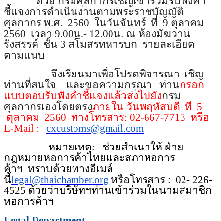
ด้วย กรมศุลกากรเชิญเข้าร่วมรับฟังคำ
ชี้แจงการดำเนินงานตามพระราชบัญญัติ
ศุลกากร พ.ศ. 2560 ในวันจันทร์ ที่ 9 ตุลาคม
2560 เวลา 9.00น.- 12.00น. ณ ห้องมัฆวาน
รังสรรค์ ชั้น 3 สโมสรทหารบก รายละเอียด
ตามแนบ
จึงเรียนมาเพื่อโปรดพิจารณา เชิญ
ท่านที่สนใจ และขอความกรุณา ท่าน
กรอก
แบบตอบรับฟังคำชี้แจงแล้วส่งไปยัง
กรม
ศุลกากรเองโดยตรง
ภายใน วันพฤหัสบดี
ที 5
ตุลาคม 2560 ทางโทรสาร: 02-667-7713 หรือ
E-Mail :
cxcustoms@gmail.com
หมายเหตุ:
ช่วยสำเนาให้ ฝ่าย
กฎหมายหอการค้าไทยและสภาหอการ
ค้าฯ
ทราบด้วยทางอีเมล์
นี้
legal@thaichamber.org
หรือโทรสาร : 02- 226-
4525 ด้วยว่าบริษัทฯท่านเข้าร่วมในนามสมาชิก
หอการค้าฯ
Legal Department