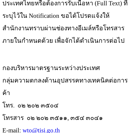
ประเทศไทยหรือต้องการรับเนื้อหา (Full Text) ที่
ระบุไว้ใน Notification ขอได้โปรดแจ้งให้
สำนักงานทราบผ่านช่องทางอีเมล์หรือโทรสาร
ภายในกำหนดด้วย เพื่อจักได้ดำเนินการต่อไป
กองบริหารมาตรฐานระหว่างประเทศ
กลุ่มความตกลงด้านอุปสรรคทางเทคนิคต่อการ
ค้า
โทร.
๐๒ ๒๐๒ ๓๕๐๔
โทรสาร
๐๒ ๒๐๒ ๓๕๑๑, ๓๕๔ ๓๐๔๑
E-mail:
wto@tisi.go.th