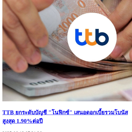
TTB ยกระดับบัญชี "โนฟิกซ์" เสนอดอกเบี้ยรวมโบนัส
สูงสุด 1.90%ต่อปี