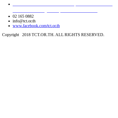
เลขที่ 40/54 ซอยอินทามระ 8 ถนนสุทธิสารวินิจฉัย แขวง
สามเสนใน เขตพญาไท กรุงเทพมหานคร 10400
02 165 0882
info@tct.or.th
www.facebook.com/tct.or.th
Copyright
2018 TCT.OR.TH. ALL RIGHTS RESERVED.