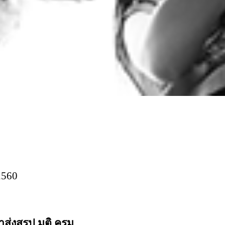
2560
ำส่งสรุป
มติ ครม
.