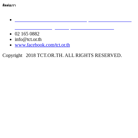
ติดต่อเรา
เลขที่ 40/54 ซอยอินทามระ 8 ถนนสุทธิสารวินิจฉัย แขวง
สามเสนใน เขตพญาไท กรุงเทพมหานคร 10400
02 165 0882
info@tct.or.th
www.facebook.com/tct.or.th
Copyright
2018 TCT.OR.TH. ALL RIGHTS RESERVED.