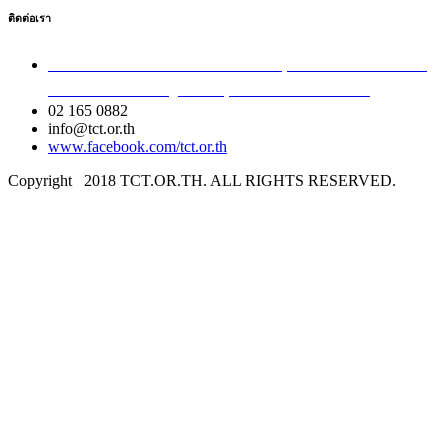
ติดต่อเรา
เลขที่ 40/54 ซอยอินทามระ 8 ถนนสุทธิสารวินิจฉัย แขวง
สามเสนใน เขตพญาไท กรุงเทพมหานคร 10400
02 165 0882
info@tct.or.th
www.facebook.com/tct.or.th
Copyright
2018 TCT.OR.TH. ALL RIGHTS RESERVED.